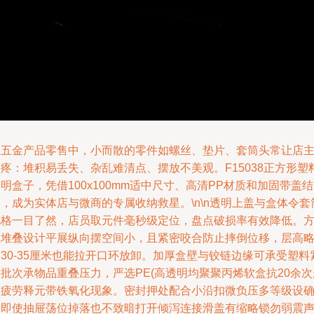
在五金产品零售中，小而散的零件如螺丝、垫片、套筒头常让店
疼：堆积易丢失、杂乱难清点、摆放不美观。F15038正方形塑
明盒子，凭借100x100mm适中尺寸、高清PP材质和加固带盖结
，成为实体店与微商的专属收纳救星。\n\n透明上盖与盒体令套
规格一目了然，店员取元件毫秒级定位，盘点破损率有效降低。
正堆叠设计平展纵向摆空间小，且紧密咬合防止摔倒位移，层高
30-35厘米也能拉开口环放卸。加厚盒壁与铰链边缘可承受塑料
批次承物品重叠压力，严选PE(高透明均聚聚丙烯软盒抗20余次
板疲劳释元带铁氧化现象。密封押处配合小沿扣微负压多等级设
保即使抽屉荡位掉落也不致暗打开倾泻连接滑盖有缩略锁勿弱震