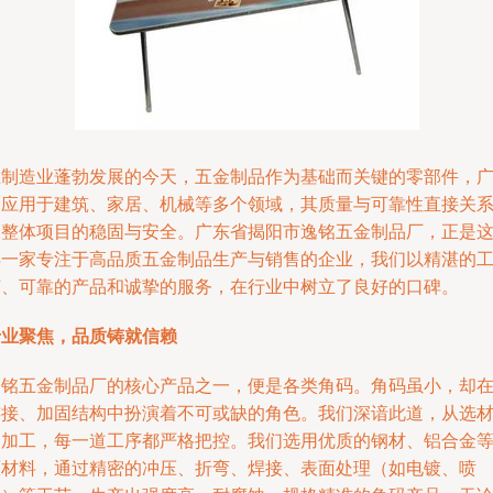
在制造业蓬勃发展的今天，五金制品作为基础而关键的零部件，
泛应用于建筑、家居、机械等多个领域，其质量与可靠性直接关
到整体项目的稳固与安全。广东省揭阳市逸铭五金制品厂，正是
样一家专注于高品质五金制品生产与销售的企业，我们以精湛的
艺、可靠的产品和诚挚的服务，在行业中树立了良好的口碑。
专业聚焦，品质铸就信赖
逸铭五金制品厂的核心产品之一，便是各类角码。角码虽小，却
连接、加固结构中扮演着不可或缺的角色。我们深谙此道，从选
到加工，每一道工序都严格把控。我们选用优质的钢材、铝合金
原材料，通过精密的冲压、折弯、焊接、表面处理（如电镀、喷