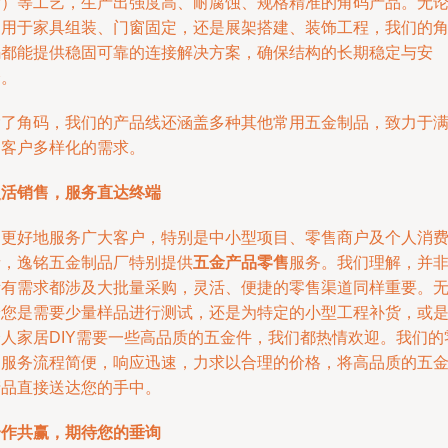
涂）等工艺，生产出强度高、耐腐蚀、规格精准的角码产品。无
是用于家具组装、门窗固定，还是展架搭建、装饰工程，我们的
码都能提供稳固可靠的连接解决方案，确保结构的长期稳定与安
全。
除了角码，我们的产品线还涵盖多种其他常用五金制品，致力于
足客户多样化的需求。
灵活销售，服务直达终端
为更好地服务广大客户，特别是中小型项目、零售商户及个人消
者，逸铭五金制品厂特别提供
五金产品零售
服务。我们理解，并
所有需求都涉及大批量采购，灵活、便捷的零售渠道同样重要。
论您是需要少量样品进行测试，还是为特定的小型工程补货，或
个人家居DIY需要一些高品质的五金件，我们都热情欢迎。我们的
售服务流程简便，响应迅速，力求以合理的价格，将高品质的五
产品直接送达您的手中。
合作共赢，期待您的垂询