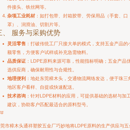
件接头、铁丝网等。
杂项工业耗材
：如打包带、封箱胶带、劳保用品（手套、口
罩）、润滑油、切割片等。
三、 服务与采购优势
灵活零售
：打破传统工厂只接大单的模式，支持五金产品的
额零售，方便客户试样或补充急需物料。
品质保证
：LDPE原料来源可靠，性能指标明确；五金产品
选供应商，确保耐用性与合规性。
地理便利
：地处东莞樟木头，交通物流网络发达，便于珠三
地区客户看样、自提或快速配送。
技术咨询
：针对LDPE材料的应用，可提供基础的选材与加
建议，协助客户匹配最适合的原料型号。
##
东莞市樟木头通祥塑胶五金厂巧妙地将LDPE原料的生产供应与五